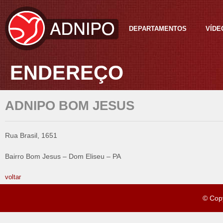
DEPARTAMENTOS
VÍDE
ENDEREÇO
ADNIPO BOM JESUS
Rua Brasil, 1651
Bairro Bom Jesus – Dom Eliseu – PA
voltar
© Cop