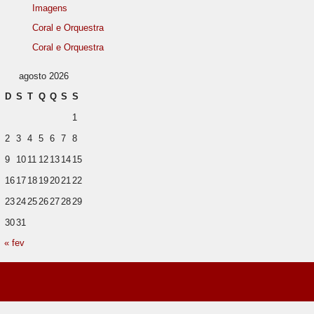
Imagens
Coral e Orquestra
Coral e Orquestra
agosto 2026
D
S
T
Q
Q
S
S
1
2
3
4
5
6
7
8
9
10
11
12
13
14
15
16
17
18
19
20
21
22
23
24
25
26
27
28
29
30
31
« fev